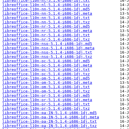
libreoffice-l10n-nl-5.1.4-i686-1dj.txt
libreoffice-l10n-nl-5.1.4-i686-1dj.txz
libreoffice-l10n-nn-5.1.4-i686-1dj.md5
libreoffice-l10n-nn-5.1.4-i686-1dj.meta
libreoffice-l10n-nn-5.1.4-i686-1dj.txt
libreoffice-l10n-nn-5.1.4-i686-1dj.txz
libreoffice-l10n-nr-5.1.4-i686-1dj.md5
libreoffice-l10n-nr-5.1.4-i686-1dj.meta
libreoffice-l10n-nr-5.1.4-i686-1dj.txt
libreoffice-l10n-nr-5.1.4-i686-1dj.txz
libreoffice-l10n-nso-5.1.4-i686-1dj.md5
libreoffice-l10n-nso-5.1.4-i686-1dj.meta
libreoffice-l10n-nso-5.1.4-i686-1dj.txt
libreoffice-l10n-nso-5.1.4-i686-1dj.txz
libreoffice-l10n-oc-5.1.4-i686-1dj.md5
libreoffice-l10n-oc-5.1.4-i686-1dj.meta
libreoffice-l10n-oc-5.1.4-i686-1dj.txt
libreoffice-l10n-oc-5.1.4-i686-1dj.txz
libreoffice-l10n-om-5.1.4-i686-1dj.md5
libreoffice-l10n-om-5.1.4-i686-1dj.meta
libreoffice-l10n-om-5.1.4-i686-1dj.txt
libreoffice-l10n-om-5.1.4-i686-1dj.txz
libreoffice-l10n-or-5.1.4-i686-1dj.md5
libreoffice-l10n-or-5.1.4-i686-1dj.meta
libreoffice-l10n-or-5.1.4-i686-1dj.txt
libreoffice-l10n-or-5.1.4-i686-1dj.txz
libreoffice-l10n-pa-IN-5.1.4-i686-1dj.md5
libreoffice-l10n-pa-IN-5.1.4-i686-1dj.meta
libreoffice-l10n-pa-IN-5.1.4-i686-1dj.txt
libreoffice-l10n-pa-IN-5.1.4-i686-1dj.txz