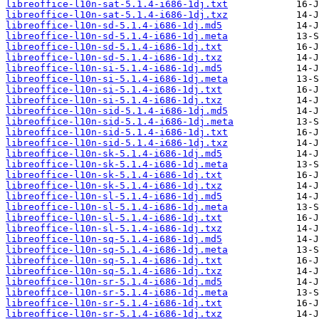
libreoffice-l10n-sat-5.1.4-i686-1dj.txt
libreoffice-l10n-sat-5.1.4-i686-1dj.txz
libreoffice-l10n-sd-5.1.4-i686-1dj.md5
libreoffice-l10n-sd-5.1.4-i686-1dj.meta
libreoffice-l10n-sd-5.1.4-i686-1dj.txt
libreoffice-l10n-sd-5.1.4-i686-1dj.txz
libreoffice-l10n-si-5.1.4-i686-1dj.md5
libreoffice-l10n-si-5.1.4-i686-1dj.meta
libreoffice-l10n-si-5.1.4-i686-1dj.txt
libreoffice-l10n-si-5.1.4-i686-1dj.txz
libreoffice-l10n-sid-5.1.4-i686-1dj.md5
libreoffice-l10n-sid-5.1.4-i686-1dj.meta
libreoffice-l10n-sid-5.1.4-i686-1dj.txt
libreoffice-l10n-sid-5.1.4-i686-1dj.txz
libreoffice-l10n-sk-5.1.4-i686-1dj.md5
libreoffice-l10n-sk-5.1.4-i686-1dj.meta
libreoffice-l10n-sk-5.1.4-i686-1dj.txt
libreoffice-l10n-sk-5.1.4-i686-1dj.txz
libreoffice-l10n-sl-5.1.4-i686-1dj.md5
libreoffice-l10n-sl-5.1.4-i686-1dj.meta
libreoffice-l10n-sl-5.1.4-i686-1dj.txt
libreoffice-l10n-sl-5.1.4-i686-1dj.txz
libreoffice-l10n-sq-5.1.4-i686-1dj.md5
libreoffice-l10n-sq-5.1.4-i686-1dj.meta
libreoffice-l10n-sq-5.1.4-i686-1dj.txt
libreoffice-l10n-sq-5.1.4-i686-1dj.txz
libreoffice-l10n-sr-5.1.4-i686-1dj.md5
libreoffice-l10n-sr-5.1.4-i686-1dj.meta
libreoffice-l10n-sr-5.1.4-i686-1dj.txt
libreoffice-l10n-sr-5.1.4-i686-1dj.txz