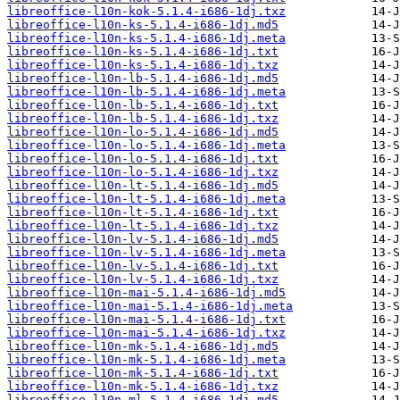
libreoffice-l10n-kok-5.1.4-i686-1dj.txz
libreoffice-l10n-ks-5.1.4-i686-1dj.md5
libreoffice-l10n-ks-5.1.4-i686-1dj.meta
libreoffice-l10n-ks-5.1.4-i686-1dj.txt
libreoffice-l10n-ks-5.1.4-i686-1dj.txz
libreoffice-l10n-lb-5.1.4-i686-1dj.md5
libreoffice-l10n-lb-5.1.4-i686-1dj.meta
libreoffice-l10n-lb-5.1.4-i686-1dj.txt
libreoffice-l10n-lb-5.1.4-i686-1dj.txz
libreoffice-l10n-lo-5.1.4-i686-1dj.md5
libreoffice-l10n-lo-5.1.4-i686-1dj.meta
libreoffice-l10n-lo-5.1.4-i686-1dj.txt
libreoffice-l10n-lo-5.1.4-i686-1dj.txz
libreoffice-l10n-lt-5.1.4-i686-1dj.md5
libreoffice-l10n-lt-5.1.4-i686-1dj.meta
libreoffice-l10n-lt-5.1.4-i686-1dj.txt
libreoffice-l10n-lt-5.1.4-i686-1dj.txz
libreoffice-l10n-lv-5.1.4-i686-1dj.md5
libreoffice-l10n-lv-5.1.4-i686-1dj.meta
libreoffice-l10n-lv-5.1.4-i686-1dj.txt
libreoffice-l10n-lv-5.1.4-i686-1dj.txz
libreoffice-l10n-mai-5.1.4-i686-1dj.md5
libreoffice-l10n-mai-5.1.4-i686-1dj.meta
libreoffice-l10n-mai-5.1.4-i686-1dj.txt
libreoffice-l10n-mai-5.1.4-i686-1dj.txz
libreoffice-l10n-mk-5.1.4-i686-1dj.md5
libreoffice-l10n-mk-5.1.4-i686-1dj.meta
libreoffice-l10n-mk-5.1.4-i686-1dj.txt
libreoffice-l10n-mk-5.1.4-i686-1dj.txz
libreoffice-l10n-ml-5.1.4-i686-1dj.md5