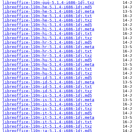
libreoffice-l10n-gug-5.1.4-i686-1dj.txz
libreoffice-l10n-he-5.1.4-i686-1dj.md5
libreoffice-l10n-he-5.1.4-i686-1dj.meta
libreoffice-l10n-he-5.1.4-i686-1dj.txt
libreoffice-l10n-he-5.1.4-i686-1dj.txz
libreoffice-l10n-hi-5.1.4-i686-1dj.md5
libreoffice-l10n-hi-5.1.4-i686-1dj.meta
libreoffice-l10n-hi-5.1.4-i686-1dj.txt
libreoffice-l10n-hi-5.1.4-i686-1dj.txz
libreoffice-l10n-hr-5.1.4-i686-1dj.md5
libreoffice-l10n-hr-5.1.4-i686-1dj.meta
libreoffice-l10n-hr-5.1.4-i686-1dj.txt
libreoffice-l10n-hr-5.1.4-i686-1dj.txz
libreoffice-l10n-hu-5.1.4-i686-1dj.md5
libreoffice-l10n-hu-5.1.4-i686-1dj.meta
libreoffice-l10n-hu-5.1.4-i686-1dj.txt
libreoffice-l10n-hu-5.1.4-i686-1dj.txz
libreoffice-l10n-id-5.1.4-i686-1dj.md5
libreoffice-l10n-id-5.1.4-i686-1dj.meta
libreoffice-l10n-id-5.1.4-i686-1dj.txt
libreoffice-l10n-id-5.1.4-i686-1dj.txz
libreoffice-l10n-is-5.1.4-i686-1dj.md5
libreoffice-l10n-is-5.1.4-i686-1dj.meta
libreoffice-l10n-is-5.1.4-i686-1dj.txt
libreoffice-l10n-is-5.1.4-i686-1dj.txz
libreoffice-l10n-it-5.1.4-i686-1dj.md5
libreoffice-l10n-it-5.1.4-i686-1dj.meta
libreoffice-l10n-it-5.1.4-i686-1dj.txt
libreoffice-l10n-it-5.1.4-i686-1dj.txz
libreoffice-l10n-ja-5.1.4-i686-1dj.md5